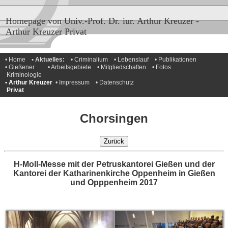
Homepage von Univ.-Prof. Dr. iur. Arthur Kreuzer -
Arthur Kreuzer Privat
• Home
• Aktuelles:
• Criminalium
• Lebenslauf
• Publikationen
• Gießener
• Arbeitsgebiete
• Mitgliedschaften
• Fotos
Kriminologie
• Arthur Kreuzer
• Impressum
• Datenschutz
Privat
Chorsingen
Zurück
H-Moll-Messe mit der Petruskantorei Gießen und der
Kantorei der Katharinenkirche Oppenheim in Gießen
und Opppenheim 2017