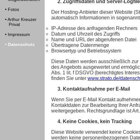
2. Zugriffsdaten und Server-Logfil
• Fotos
Der Hosting-Anbieter dieser Website (St
automatisch Informationen in sogenannten
• Arthur Kreuzer
Privat
IP-Adresse des anfragenden Rechners
Datum und Uhrzeit des Zugriffs
• Impressum
Name und URL der abgerufenen Datei
• Datenschutz
Übertragene Datenmenge
Browsertyp und Betriebssystem
Diese Daten werden ausschließlich zur 
des Angebots ausgewertet und ermöglich
Abs. 1 lit. f DSGVO (berechtigtes Inter
finden Sie unter
www.strato.de/datensch
3. Kontaktaufnahme per E-Mail
Wenn Sie per E-Mail Kontakt aufnehmen
Kontaktdaten zur Bearbeitung Ihrer Anfr
weitergegeben. Rechtsgrundlage ist Art. 
4. Keine Cookies, kein Tracking
Diese Website verwendet keine Cookies 
werden keine personenbezogenen Daten 