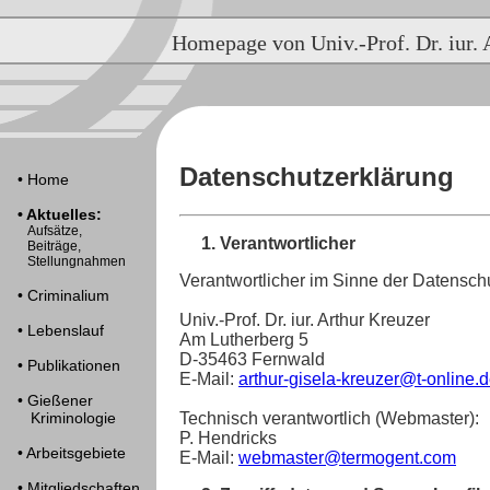
Homepage von Univ.-Prof. Dr. iur. 
Datenschutzerklärung
• Home
• Aktuelles:
Aufsätze,
1. Verantwortlicher
Beiträge,
Stellungnahmen
Verantwortlicher im Sinne der Datensc
• Criminalium
Univ.-Prof. Dr. iur. Arthur Kreuzer
• Lebenslauf
Am Lutherberg 5
D-35463 Fernwald
• Publikationen
E-Mail:
arthur-gisela-kreuzer@t-online.
• Gießener
Technisch verantwortlich (Webmaster):
Kriminologie
P. Hendricks
• Arbeitsgebiete
E-Mail:
webmaster@termogent.com
• Mitgliedschaften