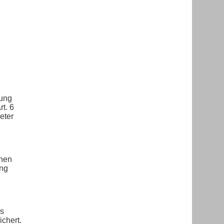
rung
t. 6
eter
enen
ung
Es
chert.